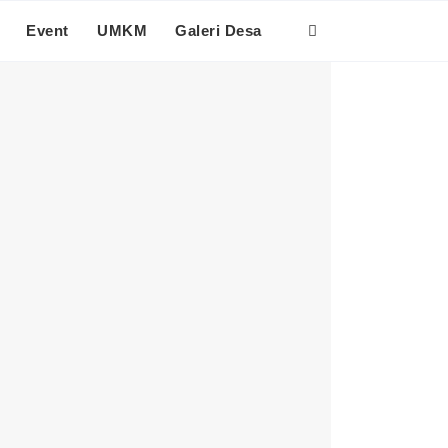
Event
UMKM
Galeri Desa