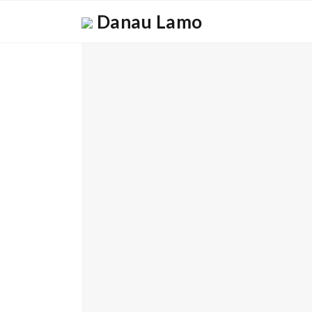
Danau Lamo
Remaja Masjid Gelar Kegiatan Peng
Remaja Masjid Gelar Kegiatan Pengajian da
Desa Danau Lamo mengadakan kegiatan pengaj
marawis dan kasidah. Kegiatan ini bertujua
keagamaan dan menjaga tradisi budaya Isla
November 27, 2025
Peringati Hari Besar Islam, Warg
Peringati Hari Besar Islam, Warga Gelar 