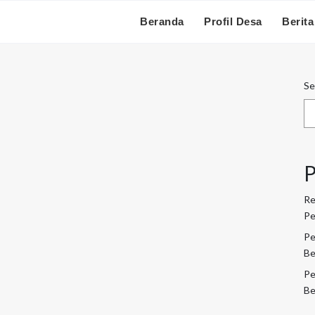
Beranda
Profil Desa
Berita
Se
ajian dan Pelatihan Seni Religi
n Pelatihan Seni Religi Danau Lamo — Remaja Masjid
ian rutin sekaligus pelatihan seni religi seperti
n membina generasi muda agar lebih aktif dalam kegiatan
P
m yang telah turun-temurun diwariskan.
Re
0
Pe
Pe
Be
Pe
a Gelar Doa Bersama dan Kenduri
Be
Doa Bersama dan Kenduri Danau Lamo — Dalam rangka