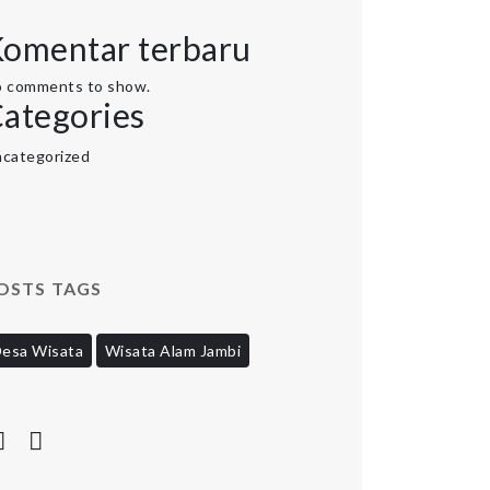
omentar terbaru
 comments to show.
ategories
categorized
OSTS TAGS
esa Wisata
Wisata Alam Jambi