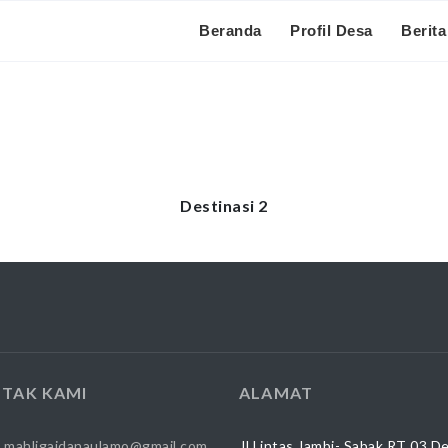
Beranda
Profil Desa
Berita
Destinasi 2
TAK KAMI
ALAMAT
:
mahligaidanaulamo@gmail.com
Jl.Lintas Jambi- Sabak RT 03 D