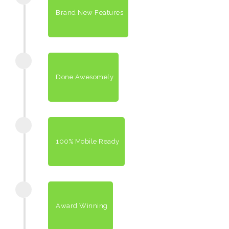
Brand New Features
Done Awesomely
100% Mobile Ready
Award Winning