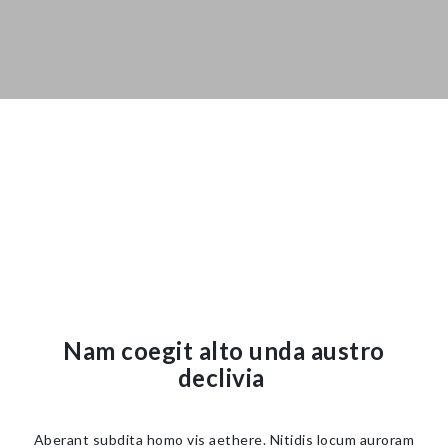
Nam coegit alto unda austro
declivia
Aberant subdita homo vis aethere. Nitidis locum auroram