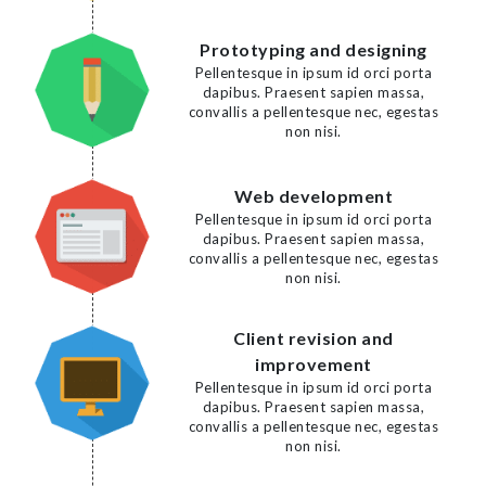
Prototyping and designing
Pellentesque in ipsum id orci porta
dapibus. Praesent sapien massa,
convallis a pellentesque nec, egestas
non nisi.
Web development
Pellentesque in ipsum id orci porta
dapibus. Praesent sapien massa,
convallis a pellentesque nec, egestas
non nisi.
Client revision and
improvement
Pellentesque in ipsum id orci porta
dapibus. Praesent sapien massa,
convallis a pellentesque nec, egestas
non nisi.