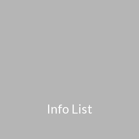
Info List